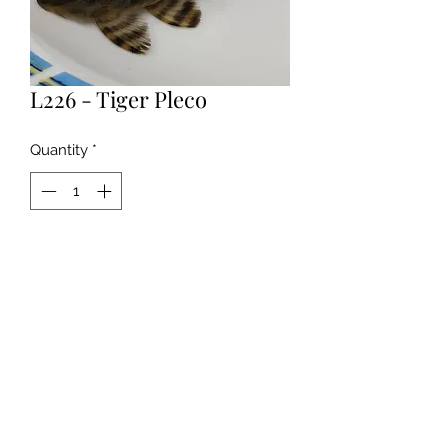
L226 - Tiger Pleco
Quantity
*
Contact Us to Purchase
באיכות גבוהה מאוד
©2020 by stingrayandfish new. Proudly created with