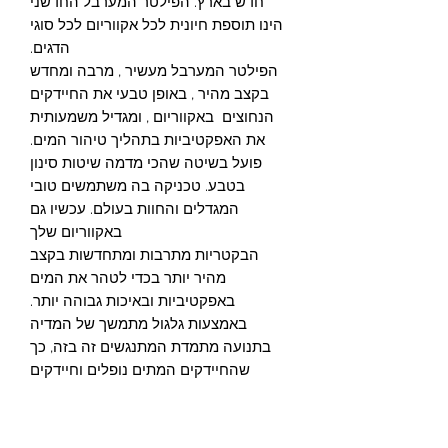
חדש בארץ. הפילטר המערבל החדשני
הינו תוספת חיונית לכל אקווריום לכל סוגי
הדגים.
הפילטר המערבל מעשיר , מרבה ומחדש
בקצב מהיר , באופן טבעי את החיידקים
הנחוצים באקווריום , ומגדיל משמעותית
את האפקטיביות בתהליך טיהור המים.
פועל בשיטה שהכי מדמה שיטות סינון
בטבע.
טכניקה בה משתמשים טובי
המגדלים והחוות בעולם. עכשיו גם
באקווריום שלך
הבקטריות מתרבות ומתחדשות בקצב
מהיר יותר בכדי לטהר את המים
באפקטיביות ובאיכות גבוהה יותר.
באמצעות גלגול מתמשך של המדיה
בתנועה מתמדת המתנגשים זה בזה, כך
שהחיידקים המתים נופלים וחיידקים
חדשים נקשרים במהירות , ממריץ ומגביר
צמיחת דור חדש של בקטריות. כדי למלא
את התפקיד של תיקון והתחדשות עצמית